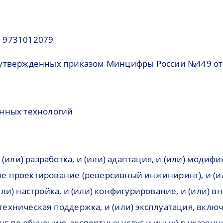
 9731012079
утвержденных приказом Минцифры России №449 от 
онных технологий
(или) разработка, и (или) адаптация, и (или) модифи
ное проектирование (реверсивный инжиниринг), и (и
(или) настройка, и (или) конфигурирование, и (или) 
) техническая поддержка, и (или) эксплуатация, вкл
луг по обучению, экспертных услуг и иных) в указанн