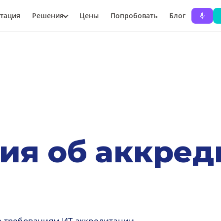
тация
Решения
Цены
Попробовать
Блог
ия об аккред
о требованиям ИТ-аккредитации