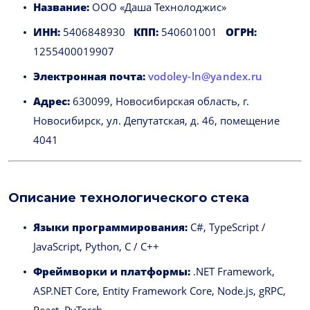
Название:
ООО «Даша Технолоджис»
ИНН:
5406848930
КПП:
540601001
ОГРН:
1255400019907
Электронная почта:
vodoley-ln@yandex.ru
Адрес:
630099, Новосибирская область, г.
Новосибирск, ул. Депутатская, д. 46, помещение
4041
Описание технологического стека
Языки программирования:
C#, TypeScript /
JavaScript, Python, C / C++
Фреймворки и платформы:
.NET Framework,
ASP.NET Core, Entity Framework Core, Node.js, gRPC,