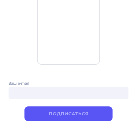
микроэлектроники, информатики, биотехнологии,
генной инженерии, новых видов энергии,
материалов, освоения космического пространства,
спутниковой связи. Появились такие компании как
Microsoft, Apple, Oracle, Intel Сейчас же одной из
технологий будущего станет разговорный
искусственный интеллект. Об этом я хотел бы
рассказать вам подробнее:
Ваш e-mail
ПОДПИСАТЬСЯ